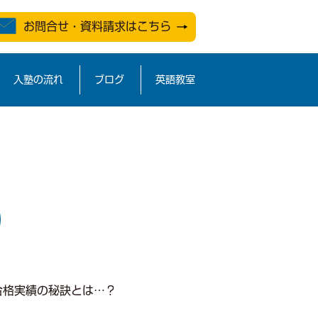
2010/with2010.com/public_html/wp/wp-
お問合せ・資料請求はこちら
入塾の流れ
ブログ
英語教室
！合格実績の秘訣とは…？