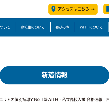
0/with2010.com/public_html/wp/index.php in
/home/with
アクセスはこちら
ついて
高校生について
喜びの声
WITHについて
新着情報
エリアの個別指導でNo,1塾WITH・私立高校入試 合格速報