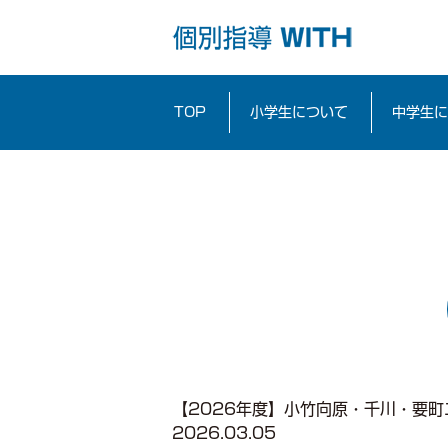
Warning
: fileperms(): stat failed for /home/with201
admin/includes/file.php
on line
2235
TOP
小学生について
中学生に
【2026年度】小竹向原・千川・要町
2026.03.05