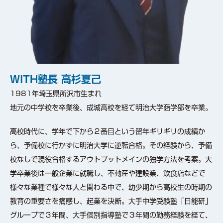
WITH塾長 高杉夏己
1981年埼玉県所沢市生まれ
地元の中学校を卒業後、成城高校を経て明治大学商学部を卒業。
高校時代に、学年で下から２番目という留年ギリギリの成績か
ら、予備校に行かずに明治大学に逆転合格。その経験から、予備
校なしで現役合格するアウトプットメインの独学方法を考案。大
学卒業後は一般企業に就職し、不動産や建設業、飲食店などで
様々な業種で様々な人と関わる中で、幼少期から高校生の時期の
教育の重要さを痛感し、起業を決断。大手中学受験塾「日能研」
グループで３年間、大手個別指導塾で３年間の勤務経験を経て、