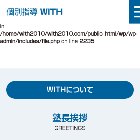
Warning
: fileperms(): stat failed for
/home/with2010/with2010.com/public_html/wp/inde
in
/home/with2010/with2010.com/public_html/wp/wp-
admin/includes/file.php
on line
2235
WITHについて
塾長挨拶
GREETINGS