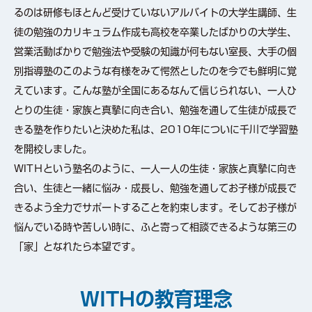
るのは研修もほとんど受けていないアルバイトの大学生講師、生
徒の勉強のカリキュラム作成も高校を卒業したばかりの大学生、
営業活動ばかりで勉強法や受験の知識が何もない室長、大手の個
別指導塾のこのような有様をみて愕然としたのを今でも鮮明に覚
えています。こんな塾が全国にあるなんて信じられない、一人ひ
とりの生徒・家族と真摯に向き合い、勉強を通して生徒が成長で
きる塾を作りたいと決めた私は、2010年についに千川で学習塾
を開校しました。
WITＨという塾名のように、一人一人の生徒・家族と真摯に向き
合い、生徒と一緒に悩み・成長し、勉強を通してお子様が成長で
きるよう全力でサポートすることを約束します。そしてお子様が
悩んでいる時や苦しい時に、ふと寄って相談できるような第三の
「家」となれたら本望です。
WITHの教育理念