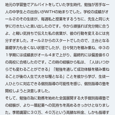
地元の学習塾でアルバイトをしていた学生時代、勉強が苦手な一
人の中学生との出会いがWITHの始まりでした。学校の成績がオ
ール２のその生徒が、毎週私と授業をするうちに、先生と同じ大
学に行きたいと言い出したのです。今から頑張れば充分間に合う
よ、と軽い気持ちで伝えた私の言葉が、彼の行動を変えるには充
分すぎました。オール２からのスタートでしたので、土台となる
基礎学力も全くない状態でしたが、日々努力を積み重ね、中３の
１学期には成績表がオール４まで上がり、最終的には偏差値６０
の高校に合格したのです。この時の経験から私は、「人はいつか
らでも変わることができる」「勉強を通して成功体験を積み重ね
ることが後の人生で大きな糧となる」ことを彼から学び、生徒一
人ひとりに対応できる個別指導の可能性を感じ、個別指導の塾を
開校しようと決意しました。
そして、勉強の為に勤務を始めた全国展開する大手個別指導塾で
の経験が、より一層起業への気持ちを高めるきっかけとなりまし
た。季節講習に３０万、４０万という高額な料金、しかも指導す