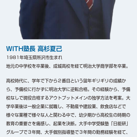
WITH塾長 高杉夏己
1981年埼玉県所沢市生まれ
地元の中学校を卒業後、成城高校を経て明治大学商学部を卒業。
高校時代に、学年で下から２番目という留年ギリギリの成績か
ら、予備校に行かずに明治大学に逆転合格。その経験から、予備
校なしで現役合格するアウトプットメインの独学方法を考案。大
学卒業後は一般企業に就職し、不動産や建設業、飲食店などで
様々な業種で様々な人と関わる中で、幼少期から高校生の時期の
教育の重要さを痛感し、起業を決断。大手中学受験塾「日能研」
グループで３年間、大手個別指導塾で３年間の勤務経験を経て、