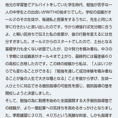
地元の学習塾でアルバイトをしていた学生時代、勉強が苦手な一
人の中学生との出会いがWITHの始まりでした。学校の成績がオ
ール２のその生徒が、毎週私と授業をするうちに、先生と同じ大
学に行きたいと言い出したのです。今から頑張れば充分間に合う
よ、と軽い気持ちで伝えた私の言葉が、彼の行動を変えるには充
分すぎました。オール２からのスタートでしたので、土台となる
基礎学力も全くない状態でしたが、日々努力を積み重ね、中３の
１学期には成績表がオール４まで上がり、最終的には偏差値６０
の高校に合格したのです。この時の経験から私は、「人はいつか
らでも変わることができる」「勉強を通して成功体験を積み重ね
ることが後の人生で大きな糧となる」ことを彼から学び、生徒一
人ひとりに対応できる個別指導の可能性を感じ、個別指導の塾を
開校しようと決意しました。
そして、勉強の為に勤務を始めた全国展開する大手個別指導塾で
の経験が、より一層起業への気持ちを高めるきっかけとなりまし
た。季節講習に３０万、４０万という高額な料金、しかも指導す