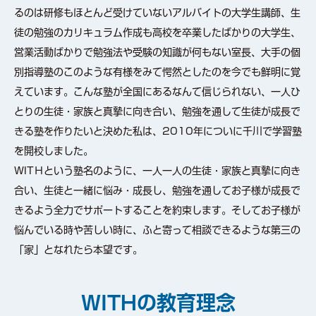
るのは研修もほとんど受けていないアルバイトの大学生講師、生
徒の勉強のカリキュラム作成も高校を卒業したばかりの大学生、
営業活動ばかりで勉強法や受験の知識が何もない室長、大手の個
別指導塾のこのような有様をみて愕然としたのを今でも鮮明に覚
えています。こんな塾が全国にあるなんて信じられない、一人ひ
とりの生徒・家族と真摯に向き合い、勉強を通して生徒が成長で
きる塾を作りたいと決めた私は、2010年についに千川で学習塾
を開校しました。
WITＨという塾名のように、一人一人の生徒・家族と真摯に向き
合い、生徒と一緒に悩み・成長し、勉強を通してお子様が成長で
きるよう全力でサポートすることを約束します。そしてお子様が
悩んでいる時や苦しい時に、ふと寄って相談できるような第三の
「家」となれたら本望です。
WITHの教育理念