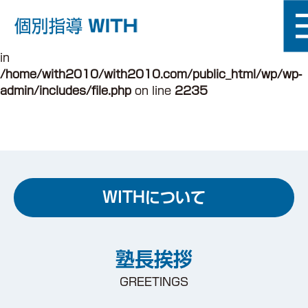
Warning
: fileperms(): stat failed for
/home/with2010/with2010.com/public_html/wp/inde
in
/home/with2010/with2010.com/public_html/wp/wp-
admin/includes/file.php
on line
2235
WITHについて
塾長挨拶
GREETINGS